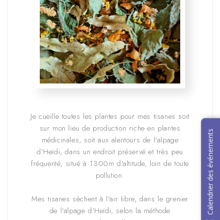
Je cueille toutes les plantes pour mes tisanes soit
sur mon lieu de production riche en plantes
médicinales, soit aux alentours de l'alpage
d'Heïdi, dans un endroit préservé et très peu
fréquenté, situé à 1300m d'altitude, loin de toute
pollution.
Mes tisanes sèchent à l'air libre, dans le grenier
de l'alpage d'Heïdi, selon la méthode